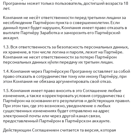
Программы может только пользователь, достигший возраста 18
лет.
Компания не несёт ответственности перед третьими лицами за
несоблюдение Партнёром пункта о совершеннолетии. Если
данный пункт будет нарушен, Компания имеет право отказать в
выплате Партнёру Заработка и заморозить его Партнёрский
аккаунт.
1.3. Вся ответственность за безопасность персональных данных,
их хранение, в том числе логина и пароля, лежит на Партнёре.
Компания не несет ответственности за потерю Партнёром
персональных данных и/или передачу их третьим лицам.
1.4. Компания через Партнёрскую Программу оставляет за собой
право отказать в сотрудничестве тому или иному Партнёру, при
этом Компания не обязана аргументировать свой отказ.
1.5. Компания имеет право вносить в это Соглашение любые
изменения, а также корректировать условия сотрудничества с
Партнёром на основании его результатов и действующих правил.
При этом там, где это возможно, уведомление о любых
существенных изменениях будет отправлено на адрес
электронной почты или через другой канал связи,
предоставленный Партнёром в Партнёрском аккаунте.
Действующим Соглашением считается та версия, которая