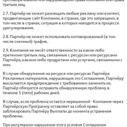
третьих лиц.
2.7. Партнёр не может размещать любые рекламу или контент,
продвигающие сайт Компании, в странах, где это запрещено, в
том числе в странах, ситуация в которых находится в процессе
урегулирования.
2.8. Партнёр не может использовать мотивированный (в том
числе схемный) трафик.
2.9. Компания не несёт ответственности за какие-либо
претензии третьих лиц, связанные с ресурсом или ресурсами
Партнёра, какими-либо продуктами или услугами, связанными с
ним.
В случае обнаружения на ресурсе или ресурсах Партнёра
Рекламных материалов, нарушающих это Соглашение, Партнёру
высылается предупреждение с требованием заменить их.
Партнёр обязуется исправить обнаруженную проблему в
течение 5 (пяти) рабочих дней.
В случае, если проблема остается нерешенной - Компания через
Партнёрскую Программу оставляет за собой право
заблокировать Партнёру Выплаты до момента устранения
проблемы.
При регулярном нарушении этого условия Соглашения