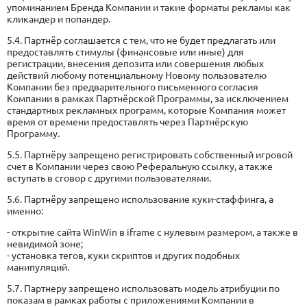
упоминанием Бренда Компании и такие форматы рекламы как
кликандер и попандер.
5.4. Партнёр соглашается с тем, что не будет предлагать или
предоставлять стимулы (финансовые или иные) для
регистрации, внесения депозита или совершения любых
действий любому потенциальному Новому пользователю
Компании без предварительного письменного согласия
Компании в рамках Партнёрской Программы, за исключением
стандартных рекламных программ, которые Компания может
время от времени предоставлять через Партнёрскую
Программу.
5.5. Партнёру запрещено регистрировать собственный игровой
счет в Компании через свою Реферальную ссылку, а также
вступать в сговор с другими пользователями.
5.6. Партнёру запрещено использование куки-стаффинга, а
именно:
- открытие сайта WinWin в iframe с нулевым размером, а также в
невидимой зоне;
- установка тегов, куки скриптов и других подобных
манипуляций.
5.7. Партнеру запрещено использовать модель атрибуции по
показам в рамках работы с приложениями Компании в