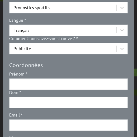
Pronostics sportifs
Langue *
Français
Comment nous avez-vous trouvé ? *
Publicité
Coordonnées
Prénom *
Nom *
Email *