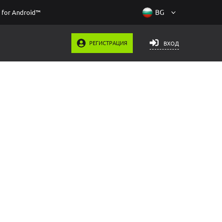
 for Android™
РЕГИСТРAЦИЯ
ВХОД