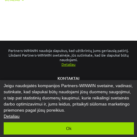
Partners-WINWIN naudoja slapukus, kad užtikrintų jums geriausią patirtį.
Likdami Partners-WINWIN svetainėje, jūs sutinkate, kad šie slapukai būtų
naudojami.
Detaliau
KONTAKTAI
Jeigu naudojatės kompanijos Partners-WINWIN svetaine, vadinasi,
NAUJIENOS
sutinkate, kad slapukai būtų naudojami jūsų duomenų saugojimui,
PRIVATUMO POLITIKA
o taip pat statistinių duomenų kaupimui, kurie reikalingi svetainės
SLAPUKŲ POLITIKA
darbo optimizavimui ir, jums leidus, pritaikyti siūlomas marketingo
priemones pagal jūsų poreikius.
App for Android™
Detaliau
Copyright ©
2023-2026
"
Partners-WINWIN
"‎.
Visos teisės saugomos
.
Ok